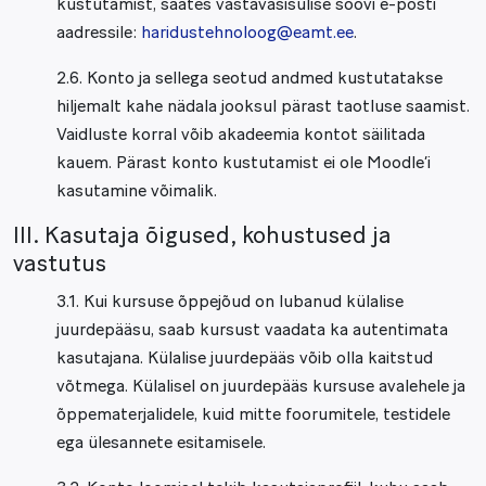
kustutamist, saates vastavasisulise soovi e-posti
aadressile:
haridustehnoloog@eamt.ee
.
2.6. Konto ja sellega seotud andmed kustutatakse
hiljemalt kahe nädala jooksul pärast taotluse saamist.
Vaidluste korral võib akadeemia kontot säilitada
kauem. Pärast konto kustutamist ei ole Moodle’i
kasutamine võimalik.
III. Kasutaja õigused, kohustused ja
vastutus
3.1. Kui kursuse õppejõud on lubanud külalise
juurdepääsu, saab kursust vaadata ka autentimata
kasutajana. Külalise juurdepääs võib olla kaitstud
võtmega. Külalisel on juurdepääs kursuse avalehele ja
õppematerjalidele, kuid mitte foorumitele, testidele
ega ülesannete esitamisele.