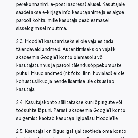
perekonnanimi, e-posti aadress) alusel. Kasutajale
saadetakse e-kirjaga info kasutajanime ja esialgse
parooli kohta, mille kasutaja peab esmasel
sisselogimisel muutma.
2.3. Moodle’i kasutamiseks ei ole vaja esitada
täiendavaid andmeid. Autentimiseks on vajalik
akadeemia Google’i konto olemasolu või
kasutajatunnus ja parool täiendusõppekursuste
puhul. Muud andmed (nt foto, linn, huvialad) ei ole
kohustuslikud ja nende lisamise üle otsustab
kasutaja.
2.4. Kasutajakonto säilitatakse kuni õpingute või
töösuhte lõpuni. Pärast akadeemia Google’i konto
sulgemist kaotab kasutaja ligipääsu Moodle’ile.
2.5. Kasutajal on õigus igal ajal taotleda oma konto