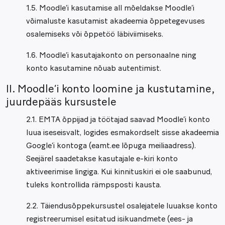
1.5. Moodle’i kasutamise all mõeldakse Moodle’i
võimaluste kasutamist akadeemia õppetegevuses
osalemiseks või õppetöö läbiviimiseks.
1.6. Moodle’i kasutajakonto on personaalne ning
konto kasutamine nõuab autentimist.
II. Moodle’i konto loomine ja kustutamine,
juurdepääs kursustele
2.1. EMTA õppijad ja töötajad saavad Moodle’i konto
luua iseseisvalt, logides esmakordselt sisse akadeemia
Google’i kontoga (eamt.ee lõpuga meiliaadress).
Seejärel saadetakse kasutajale e-kiri konto
aktiveerimise lingiga. Kui kinnituskiri ei ole saabunud,
tuleks kontrollida rämpsposti kausta.
2.2. Täiendusõppekursustel osalejatele luuakse konto
registreerumisel esitatud isikuandmete (ees- ja