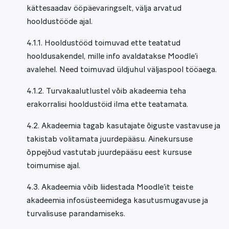
kättesaadav ööpäevaringselt, välja arvatud
hooldustööde ajal.
4.1.1. Hooldustööd toimuvad ette teatatud
hooldusakendel, mille info avaldatakse Moodle’i
avalehel. Need toimuvad üldjuhul väljaspool tööaega.
4.1.2. Turvakaalutlustel võib akadeemia teha
erakorralisi hooldustöid ilma ette teatamata.
4.2. Akadeemia tagab kasutajate õiguste vastavuse ja
takistab volitamata juurdepääsu. Ainekursuse
õppejõud vastutab juurdepääsu eest kursuse
toimumise ajal.
4.3. Akadeemia võib liidestada Moodle’it teiste
akadeemia infosüsteemidega kasutusmugavuse ja
turvalisuse parandamiseks.