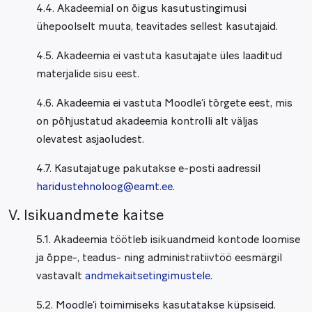
4.4. Akadeemial on õigus kasutustingimusi
ühepoolselt muuta, teavitades sellest kasutajaid.
4.5. Akadeemia ei vastuta kasutajate üles laaditud
materjalide sisu eest.
4.6. Akadeemia ei vastuta Moodle’i tõrgete eest, mis
on põhjustatud akadeemia kontrolli alt väljas
olevatest asjaoludest.
4.7. Kasutajatuge pakutakse e-posti aadressil
haridustehnoloog@eamt.ee
.
V. Isikuandmete kaitse
5.1. Akadeemia töötleb isikuandmeid kontode loomise
ja õppe-, teadus- ning administratiivtöö eesmärgil
vastavalt
andmekaitsetingimustele
.
5.2. Moodle’i toimimiseks kasutatakse küpsiseid.