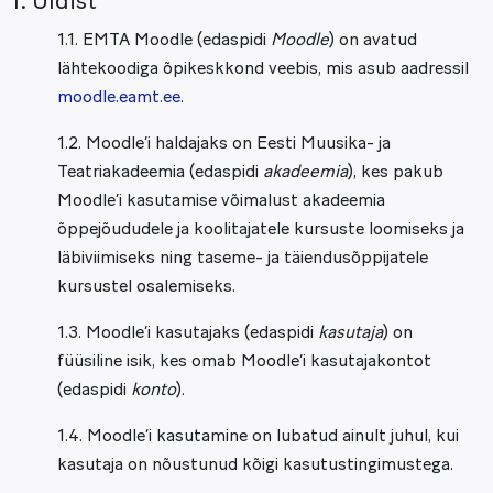
I. Üldist
1.1. EMTA Moodle (edaspidi
Moodle
) on avatud
lähtekoodiga õpikeskkond veebis, mis asub aadressil
moodle.eamt.ee
.
1.2. Moodle’i haldajaks on Eesti Muusika- ja
Teatriakadeemia (edaspidi
akadeemia
), kes pakub
Moodle’i kasutamise võimalust akadeemia
õppejõududele ja koolitajatele kursuste loomiseks ja
läbiviimiseks ning taseme- ja täiendusõppijatele
kursustel osalemiseks.
1.3. Moodle’i kasutajaks (edaspidi
kasutaja
) on
füüsiline isik, kes omab Moodle’i kasutajakontot
(edaspidi
konto
).
1.4. Moodle’i kasutamine on lubatud ainult juhul, kui
kasutaja on nõustunud kõigi kasutustingimustega.