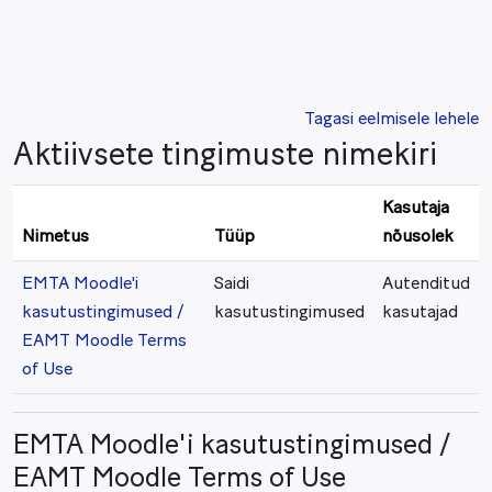
Jäta vahele peasisuni
Tagasi eelmisele lehele
Aktiivsete tingimuste nimekiri
Kasutaja
Nimetus
Tüüp
nõusolek
EMTA Moodle'i
Saidi
Autenditud
kasutustingimused /
kasutustingimused
kasutajad
EAMT Moodle Terms
of Use
EMTA Moodle'i kasutustingimused /
EAMT Moodle Terms of Use