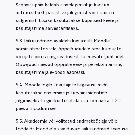
Seansiküpsis haldab sisselogimist ja kustub
automaatselt pärast väljalogimist või brauseri
sulgemist. Lisaks kasutatakse küpsiseid keele ja
kasutajanime salvestamiseks.
5.3. Isikuandmeid avaldatakse ainult Moodle’i
administraatoritele, õppejõududele oma kursuste
õppijate piires ning seadusest tulenevatel juhtudel.
Õppejõud näevad õppijate ees- ja perekonnanime,
kasutajanime ja e-posti aadressi.
5.4. Moodle logib kasutajate tegevusi, mida
kasutatakse osalemise ja turvaintsidentide
jälgimiseks. Logid kustutatakse automaatselt 30
päeva möödumisel.
5.5. Akadeemia või volitatud andmetöötleja võib
töödelda Moodle’is sisalduvaid isikuandmeid teenuse