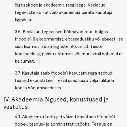
õigusaktide ja akadeemia reeglitega. Keelatud
tegevuste korral võib akadeemia piirata kasutaja
ligipääsu.
3.6. Keelatud tegevused hõlmavad muu hulgas
Moodle’i ülekoormamist, ebaseadusliku või ebaeetilise
sisu lisamist, autoriõiguste rikkumist, teiste
kontodele ligipääsu üritamist või muul viisil sobimatut
käitumist.
3.7. Kasutaja saab Moodle’i kasutamisega seotud
teateid e-posti teel. Teavitused saab välja lülitada
konto sõnumiseadetes.
IV. Akadeemia õigused, kohustused ja
vastutus
4.1. Akadeemia töötajad võivad kasutada Moodle’it
õppe-, teadus- ja administratiivtööks. Teenus on