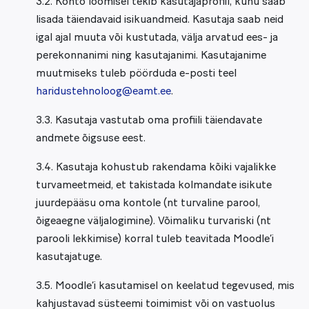
3.2. Konto loomisel tekib kasutajaprofiil, kuhu saab
lisada täiendavaid isikuandmeid. Kasutaja saab neid
igal ajal muuta või kustutada, välja arvatud ees- ja
perekonnanimi ning kasutajanimi. Kasutajanime
muutmiseks tuleb pöörduda e-posti teel
haridustehnoloog@eamt.ee
.
3.3. Kasutaja vastutab oma profiili täiendavate
andmete õigsuse eest.
3.4. Kasutaja kohustub rakendama kõiki vajalikke
turvameetmeid, et takistada kolmandate isikute
juurdepääsu oma kontole (nt turvaline parool,
õigeaegne väljalogimine). Võimaliku turvariski (nt
parooli lekkimise) korral tuleb teavitada Moodle’i
kasutajatuge.
3.5. Moodle’i kasutamisel on keelatud tegevused, mis
kahjustavad süsteemi toimimist või on vastuolus