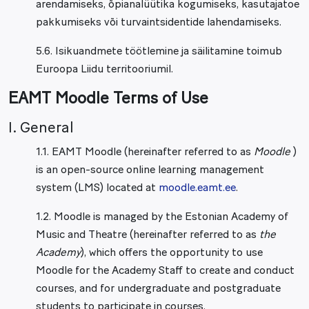
arendamiseks, õpianalüütika kogumiseks, kasutajatoe
pakkumiseks või turvaintsidentide lahendamiseks.
5.6. Isikuandmete töötlemine ja säilitamine toimub
Euroopa Liidu territooriumil.
EAMT Moodle Terms of Use
I. General
1.1. EAMT Moodle (hereinafter referred to as
Moodle
)
is an open-source online learning management
system (LMS) located at
moodle.eamt.ee
.
1.2. Moodle is managed by the Estonian Academy of
Music and Theatre (hereinafter referred to as
the
Academy
), which offers the opportunity to use
Moodle for the Academy Staff to create and conduct
courses, and for undergraduate and postgraduate
students to participate in courses.